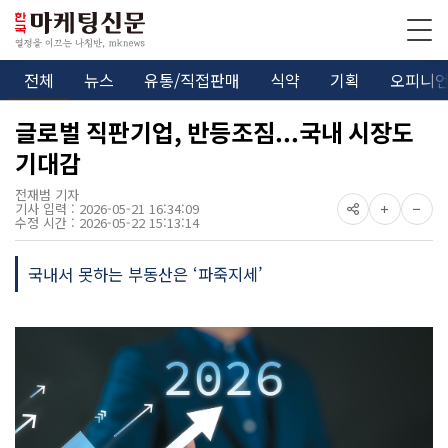
전체
뉴스
유통/직접판매
식약
기획
오피니
글로벌 직판기업, 반등조짐...국내 시장도
기대감
전재범 기자
기사 입력 : 2026-05-21 16:34:09
수정 시간 : 2026-05-22 15:13:14
국내서 못하는 부동산은 ‘파죽지세’