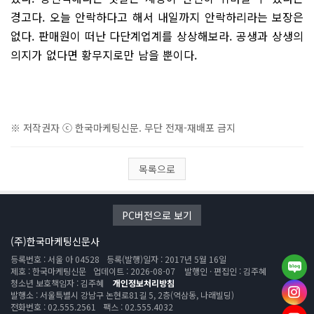
경고다. 오늘 안락하다고 해서 내일까지 안락하리라는 보장은
없다. 판매원이 떠난 다단계업계를 상상해보라. 공생과 상생의
의지가 없다면 황무지로만 남을 뿐이다.
※ 저작권자 ⓒ 한국마케팅신문. 무단 전재-재배포 금지
목록으로
PC버전으로 보기
(주)한국마케팅신문사
등록번호 : 서울 아 04528
등록(발행)일자 : 2017년 5월 16일
제호 : 한국마케팅신문
업데이트 : 2026-08-07
발행인 · 편집인 : 김주혜
청소년 보호책임자 : 김주혜
개인정보처리방침
발행소 : 서울특별시 강남구 논현로81길 5, 2층(역삼동, 나래빌딩)
전화번호 : 02.555.2561
팩스 : 02.555.4032