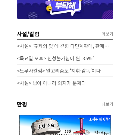
사설/칼럼
더보기
<사설> ‘규제의 덫’에 갇힌 다단계판매, 판매원 보호 시급하다
<목요일 오후> 신성불가침이 된 ‘35%’
<노무사칼럼> 알고리즘도 ‘지휘·감독’이다
<사설> 법이 아니라 의지가 문제다
만평
더보기