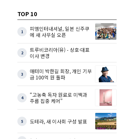
TOP 10
피엠인터내셔널, 일본 신주쿠
1
에 새 사무실 오픈
트루비코리아(유) - 상호·대표
2
이사 변경
애터미 박한길 회장, 개인 기부
3
금 100억 원 돌파
“고농축 독자 원료로 미백과
4
주름 집중 케어”
도테라, 새 이사회 구성 발표
5