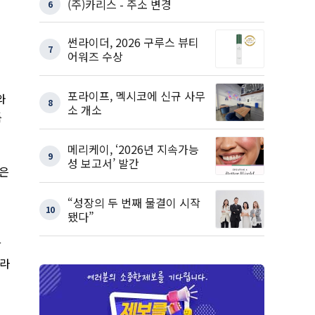
(주)카리스 - 주소 변경
6
썬라이더, 2026 구루스 뷰티
7
어워즈 수상
포라이프, 멕시코에 신규 사무
와
8
소 개소
특
메리케이, ‘2026년 지속가능
9
성 보고서’ 발간
은
I
“성장의 두 번째 물결이 시작
10
됐다”
할
라