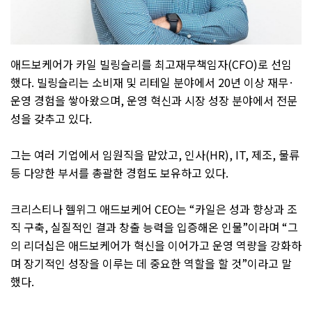
애드보케어가 카일 빌링슬리를 최고재무책임자
(CFO)
로 선임
했다
.
빌링슬리는 소비재 및 리테일 분야에서
20
년 이상 재무
·
운영 경험을 쌓아왔으며
,
운영 혁신과 시장 성장 분야에서 전문
성을 갖추고 있다
.
그는 여러 기업에서 임원직을 맡았고
,
인사
(HR), IT,
제조
,
물류
등 다양한 부서를 총괄한 경험도 보유하고 있다
.
크리스티나 헬위그 애드보케어
CEO
는
“
카일은 성과 향상과 조
직 구축
,
실질적인 결과 창출 능력을 입증해온 인물
”
이라며
“
그
의 리더십은 애드보케어가 혁신을 이어가고 운영 역량을 강화하
며 장기적인 성장을 이루는 데 중요한 역할을 할 것
”
이라고 말
했다
.