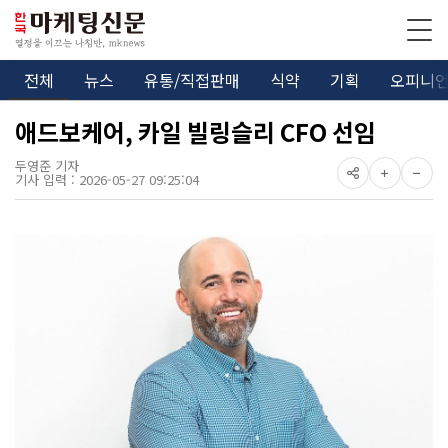
전체
뉴스
유통/직접판매
식약
기획
오피니
애드보케어, 카일 빌링슬리 CFO 선임
두영준 기자
기사 입력 : 2026-05-27 09:25:04