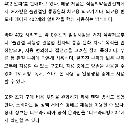
402
알파
’
를 판매하고 있다
.
해당 제품은 식품의약품안전처에
서 허가받은 슬관절염 통증완화 치료용 의료기기다
.
의료용 반
도체 레이저
402
개와 열파장을 함께 사용하는 방식이다
.
라파
402
시리즈는 약
8
주간의 임상시험을 거쳐 식약처로부
터
‘
슬관절 퇴행성 관절염 환자의 통증 완화 치료
’
목적을 인
정받으며
,
사용 편의성과 접근성을 고려한 점이 특징이다
.
무
릎 등 관절 부위에 착용해 사용하며
,
굴곡진 부위와 넓은 부위
모두에 적용할 수 있는 구조다
.
착용 중에도 양손을 사용할 수
있어
TV
시청
,
독서
,
스마트폰 사용 등 일상생활 중에도 사용
할 수 있다
.
또한 초기 구매 비용 부담을 완화하기 위해 렌탈 방식도 운영
한다
.
소비자는 월 정액 서비스 형태로 제품을 이용할 수 있다
.
상세 정보는 니오라코리아 공식 온라인몰
‘
니오라리빙케어
’
에
서 확인할 수 있다
.