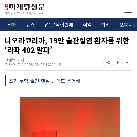
전체
뉴스
유통/직접판매
식약
기획
오피니
니오라코리아, 19만 슬관절염 환자를 위한
‘라파 402 알파’
전재범 기자
기사 입력 : 2026-05-27 10:48:45
초기 부담 줄인 렌탈 방식도 운영해