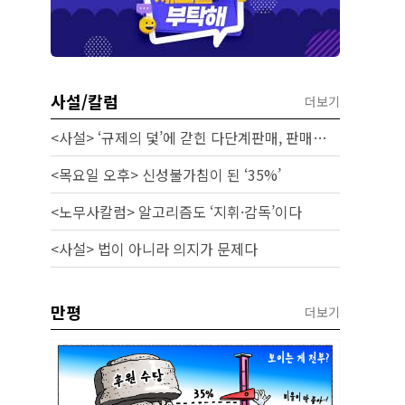
사설/칼럼
더보기
<사설> ‘규제의 덫’에 갇힌 다단계판매, 판매원 보호 시급하다
<목요일 오후> 신성불가침이 된 ‘35%’
<노무사칼럼> 알고리즘도 ‘지휘·감독’이다
<사설> 법이 아니라 의지가 문제다
만평
더보기