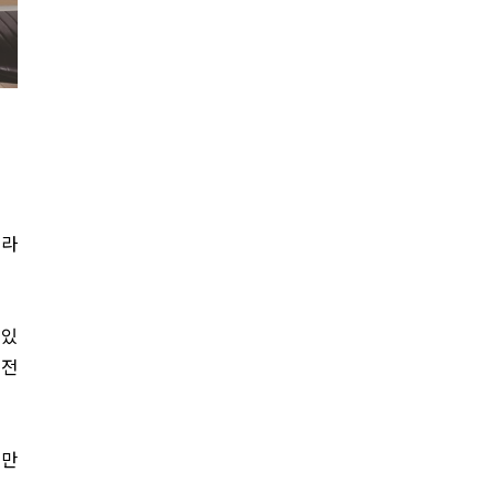
이라
 있
 전
 만