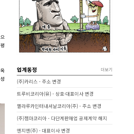
원으
 평
업계동정
더보기
한옥
특성
(주)카리스 - 주소 변경
트루비코리아(유) - 상호·대표이사 변경
멜라루카인터내셔날코리아(주) - 주소 변경
(주)젬마코리아 - 다단계판매업 공제계약 해지
엔지엔(주) - 대표이사 변경