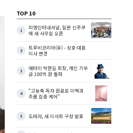
TOP 10
피엠인터내셔널, 일본 신주쿠
1
에 새 사무실 오픈
트루비코리아(유) - 상호·대표
2
이사 변경
애터미 박한길 회장, 개인 기부
3
금 100억 원 돌파
“고농축 독자 원료로 미백과
4
주름 집중 케어”
도테라, 새 이사회 구성 발표
5