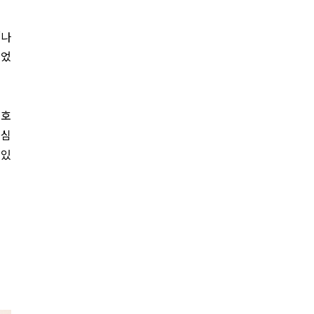
‘나
이었
 호
중심
 있