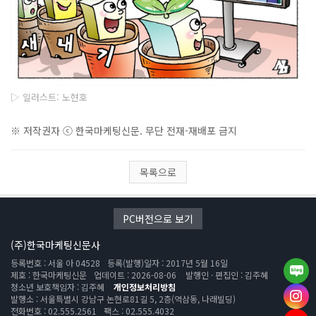
▷ 일러스트: 노현호
※ 저작권자 ⓒ 한국마케팅신문. 무단 전재-재배포 금지
목록으로
PC버전으로 보기
(주)한국마케팅신문사
등록번호 : 서울 아 04528
등록(발행)일자 : 2017년 5월 16일
제호 : 한국마케팅신문
업데이트 : 2026-08-06
발행인 · 편집인 : 김주혜
청소년 보호책임자 : 김주혜
개인정보처리방침
발행소 : 서울특별시 강남구 논현로81길 5, 2층(역삼동, 나래빌딩)
전화번호 : 02.555.2561
팩스 : 02.555.4032