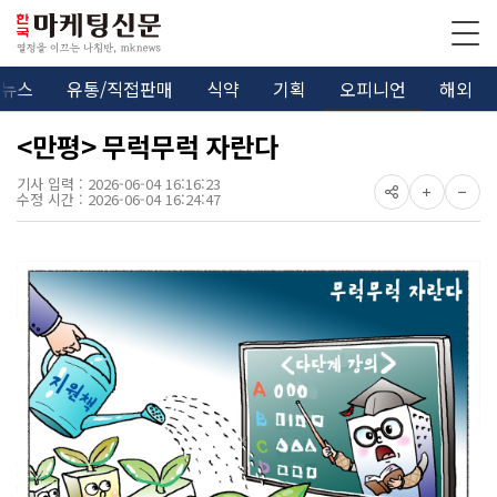
뉴스
유통/직접판매
식약
기획
오피니언
해외
<만평> 무럭무럭 자란다
기사 입력 : 2026-06-04 16:16:23
수정 시간 : 2026-06-04 16:24:47