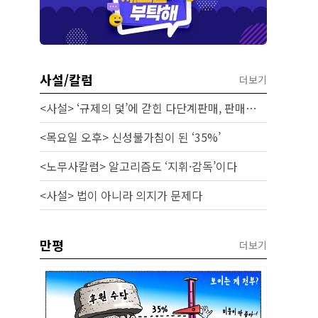
사설/칼럼
더보기
<사설> ‘규제의 덫’에 갇힌 다단계판매, 판매원 보호 시급하다
<목요일 오후> 신성불가침이 된 ‘35%’
<노무사칼럼> 알고리즘도 ‘지휘·감독’이다
<사설> 법이 아니라 의지가 문제다
만평
더보기