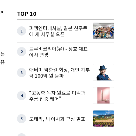
알리
TOP 10
피엠인터내셔널, 일본 신주쿠
1
에 새 사무실 오픈
트루비코리아(유) - 상호·대표
2
없는
이사 변경
 유
애터미 박한길 회장, 개인 기부
3
금 100억 원 돌파
“고농축 독자 원료로 미백과
4
주름 집중 케어”
도테라, 새 이사회 구성 발표
5