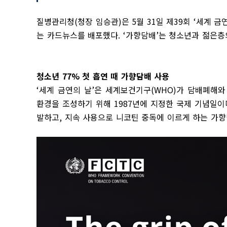
질병관리청
(
청장 임승관
)
은
5
월
31
일 제
39
회
‘
세계 금
는 카드뉴스를 배포했다
. ‘
가향담배
’
는 청소년과 젊은층
청소년
77%
첫 흡연 때 가향담배 사용
‘
세계 금연의 날
’
은 세계보건기구
(WHO)
가 담배폐해와
환경을 조성하기 위해
1987
년에 지정한 국제 기념일이
발하고
,
지속 사용으로 니코틴 중독에 이르게 하는 가