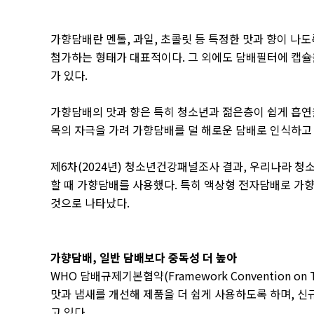
가향담배란 멘톨
,
과일
,
초콜릿 등 특정한 맛과 향이 나
첨가하는 형태가 대표적이다
.
그 외에도 담배필터에 캡
가 있다
.
가향담배의 맛과 향은 특히 청소년과 젊은층이 쉽게 흡
목의 자극을 가려 가향담배를 덜 해로운 담배로 인식하고
제
6
차
(2024
년
)
청소년건강패널조사 결과
,
우리나라 청
할 때 가향담배를 사용했다
.
특히 액상형 전자담배로 가
것으로 나타났다
.
가향담배
,
일반 담배보다 중독성 더 높아
WHO
담배규제기본협약
(Framework Convention on 
맛과 냄새를 개선해 제품을 더 쉽게 사용하도록 하며
,
신
고 있다
.