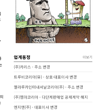
를
류
,
업계동정
더보기
용
는
(주)카리스 - 주소 변경
트루비코리아(유) - 상호·대표이사 변경
멜라루카인터내셔날코리아(주) - 주소 변경
품의
(주)젬마코리아 - 다단계판매업 공제계약 해지
하
엔지엔(주) - 대표이사 변경