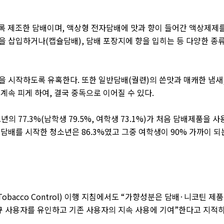
도록 제조한 담배이며
,
액상형 전자담배에 맛과 향이 들어간 액상제제
슐을 삽입하거나
(
캡슐담배
),
담배 포장지에 향을 입히는 등 다양한 종
연을 시작하도록 유혹한다
.
또한 일반담배
(
궐련
)
의 쓴맛과 매캐한 냄새
 계속 피게 하여
,
결국 중독으로 이어질 수 있다
.
소년의
77.3%(
남학생
79.5%,
여학생
73.1%)
가 처음 담배제품을 사
향담배를 시작한 청소년은
86.3%
였고 그중 여학생이
90%
가까이 되
Tobacco Control)
이행 지침에서도
“
가향성분은 담배
·
니코틴 제
규 사용자를 유인하고 기존 사용자의 지속 사용에 기여
”
한다고 지적