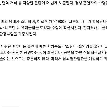
,
면역 저하 등 다양한 질환에 더 쉽게 노출된다
.
평생 흡연자의 수명
개비의 담배가 소비되며
,
이로 인해 약
900
만 그루의 나무가 벌목된다
납
·
니코틴 등 유해물질을 토양과 수질에 확산시킨다
.
전자담배는 플
 환경부담을 가중시킨다
.
여 수년 후부터는 흡연에 따른 합병증도 감소한다
.
흡연량을 줄인다
보다는 완전히 금연하는 것이 최선이다
.
금연을 하면 심뇌혈관질환
(
줄이는 것으로는 충분하지 않다
.
따라서 심뇌혈관질환을 예방하기 