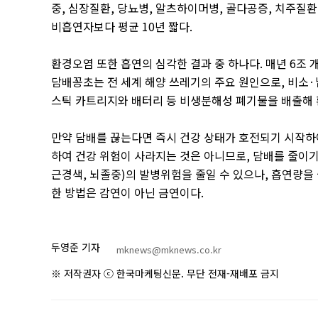
중
,
심장질환
,
당뇨병
,
알츠하이머병
,
골다공증
,
치주질환
비흡연자보다 평균
10
년 짧다
.
환경오염 또한 흡연의 심각한 결과 중 하나다
.
매년
6
조 
담배꽁초는 전 세계 해양 쓰레기의 주요 원인으로
,
비소
·
스틱 카트리지와 배터리 등 비생분해성 폐기물을 배출해
만약 담배를 끊는다면 즉시 건강 상태가 호전되기 시작하
하여 건강 위험이 사라지는 것은 아니므로
,
담배를 줄이기
근경색
,
뇌졸중
)
의 발병위험을 줄일 수 있으나
,
흡연량을 
한 방법은 감연이 아닌 금연이다
.
두영준 기자
mknews@mknews.co.kr
※ 저작권자 ⓒ 한국마케팅신문. 무단 전재-재배포 금지