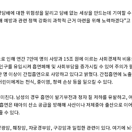
향담배에 대한 위험성을 알리고 담배 없는 세상을 만드는데 기여할 수
 예방과 관련 정책 강화의 과학적 근거 마련을 위해 노력하겠다
”
고
로 인해 연간
7
만여 명의 사망과
15
조 원에 이르는 사회경제적 비용
인구를 유입시켜 흡연폐해 및 사회부담을 증가시킬 수 있어 주의가 
만 명 이상이 간접흡연으로 사망하고 있다고 밝혔다
.
간접흡연에 노
어린이에게는 천식
,
중이염
,
청력 손상 등을 일으킬 수 있다
.
 미친다
.
남성의 경우 흡연이 발기부전과 정자 질 저하를 유발하고
,
 흡연은 태아의 산소 공급을 방해해 사산이나 저체중아 출산으로 이
줄 수 있다
.
방광암
,
췌장암
,
자궁경부암
,
구강암과 밀접한 관련이 있다
.
여기에 뇌