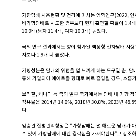
가향담배 사용현황 및 건강에 미치는 영향연구
(2022,
연
비가향담배로 시도한 경우보다 현재 흡연할 확률이
1.4
배
10.9
배
(
남자
11.4
배
,
여자
10.3
배
)
높았다
.
국외 연구 결과에서도 향이 첨가된 액상형 전자담배 사
자보다
1.9
배 더 높았다
.
가향성분은 담배의 위험을 덜 느끼게 하는 도구일 뿐
,
담
통해 가열되어 에어로졸 형태로 폐로 흡입될 경우
,
호흡기
브라질
,
캐나다 등 국외 일부 국가에서는 담배 내 가향 
점유율은
2014
년
14.0%, 2018
년
30.8%, 2023
년
46.5
다
.
임승관 질병관리청장은
“
가향담배는 덜 해로운 담배가 
수 있어 가향담배에 대한 경각심을 가져야한다
”
고 강조