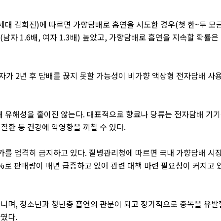
세대 김희진
)
에 따르면 가향담배로 흡연을 시도한 경우
(
첫 한
~
두 모
(
남자
1.6
배
,
여자
1.3
배
)
높았고
,
가향담배로 흡연을 지속할 확률은
용자가
2
년 후 담배를 끊지 못할 가능성이 비가향 액상형 전자담배 사
배 유해성을 줄이진 않는다
.
대표적으로 향료나 당류는 전자담배 기
질환 등 건강에 악영향을 끼칠 수 있다
.
첨가를 엄격히 금지하고 있다
.
질병관리청에 따르면 국내 가향담배 시
%
로 판매량이 매년 급증하고 있어 관련 대책 마련 필요성이 커지고 
아니며
,
청소년과 청년층 흡연의 관문이 되고 장기적으로 중독을 유발
하였다
.