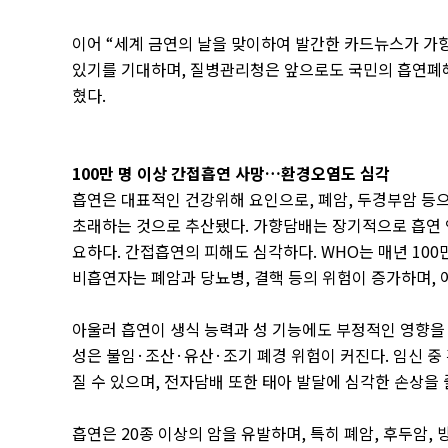
이어
“
세계 금연의 날을 맞이하여 발간한 카드뉴스가 가
있기를 기대하며
,
질병관리청은 앞으로도 국민의 흡연폐해
혔다
.
100
만 명 이상 간접흡연 사망
…
환경오염도 심각
흡연은 대표적인 건강위해 요인으로
,
폐암
,
두경부암 등으
초래하는 것으로 추산됐다
.
가향담배는 장기적으로 흡연 
요하다
.
간접흡연의 피해도 심각하다
. WHO
는 매년
100
비흡연자는 폐암과 당뇨병
,
결핵 등의 위험이 증가하며
,
아울러 흡연이 생식 능력과 성 기능에도 부정적인 영향을
성은 불임
·
조산
·
유산
·
조기 폐경 위험이 커진다
.
임신 중
질 수 있으며
,
전자담배 또한 태아 발달에 심각한 손상을 
흡연은
20
종 이상의 암을 유발하며
,
특히 폐암
,
후두암
,