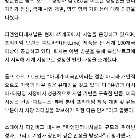
방문단은 롤프 소르그 창업자 겸
CEO
를 비롯한 경영진을 만나
기업가 정신
,
국제 사업 개발
,
향후 협력 기회 등에 대해 의견을
나눴다
.
피엠인터내셔널은 현재
45
개국에서 사업을 운영하고 있으며
,
프리미엄 브랜드 피트라인
(FitLine)
제품을 전 세계
100
개국
이상에 공급하고 있다
.
회사는 이번 방문을 통해 룩셈부르크에
서 시작해 세계 시장으로 성장한 발전 과정을 소개했다
.
롤프 소르그
CEO
는
“
아내가 미국인이라는 점뿐 아니라 개인적
으로도 미국과 매우 깊은 유대감을 갖고 있다
”
며
“
유럽과 아시
아
·
태평양 시장에서 성공적으로 사업 기반을 구축한 만큼
,
미국
시장은 건강
·
피트니스
·
뷰티 분야 프리미엄 제품 개발 및 유통
부문에서 시장 리더십을 확보하기 위한 다음 단계
”
라고 말했다
.
스테이시 파인버그 대사는
“
피엠인터내셔널의 규모와 뛰어난
성과
,
그리고 기업가 정신에 깊은 인상을 받았다
”
고 평가했다
.