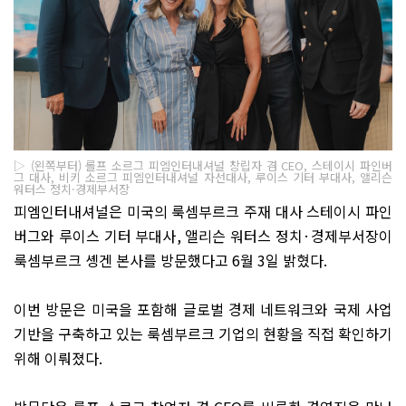
▷ (왼쪽부터) 롤프 소르그 피엠인터내셔널 창립자 겸 CEO, 스테이시 파인버
그 대사, 비키 소르그 피엠인터내셔널 자선대사, 루이스 기터 부대사, 앨리슨
워터스 정치·경제부서장
피엠인터내셔널은 미국의 룩셈부르크 주재 대사 스테이시 파인
버그와 루이스 기터 부대사
,
앨리슨 워터스 정치
·
경제부서장이
룩셈부르크 솅겐 본사를 방문했다고
6
월
3
일 밝혔다
.
이번 방문은 미국을 포함해 글로벌 경제 네트워크와 국제 사업
기반을 구축하고 있는 룩셈부르크 기업의 현황을 직접 확인하기
위해 이뤄졌다
.