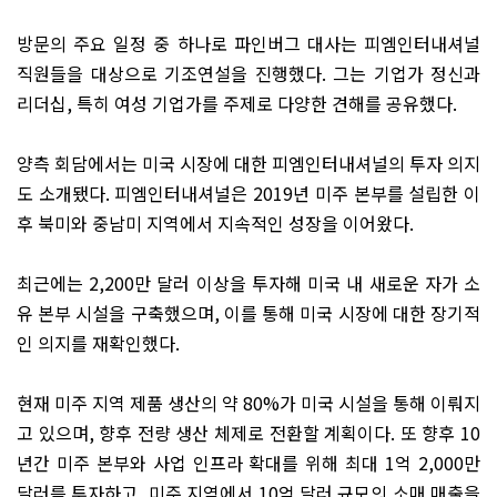
방문의 주요 일정 중 하나로 파인버그 대사는 피엠인터내셔널
직원들을 대상으로 기조연설을 진행했다
.
그는 기업가 정신과
리더십
,
특히 여성 기업가를 주제로 다양한 견해를 공유했다
.
양측 회담에서는 미국 시장에 대한 피엠인터내셔널의 투자 의지
도 소개됐다
.
피엠인터내셔널은
2019
년 미주 본부를 설립한 이
후 북미와 중남미 지역에서 지속적인 성장을 이어왔다
.
최근에는
2,200
만 달러 이상을 투자해 미국 내 새로운 자가 소
유 본부 시설을 구축했으며
,
이를 통해 미국 시장에 대한 장기적
인 의지를 재확인했다
.
현재 미주 지역 제품 생산의 약
80%
가 미국 시설을 통해 이뤄지
고 있으며
,
향후 전량 생산 체제로 전환할 계획이다
.
또 향후
10
년간 미주 본부와 사업 인프라 확대를 위해 최대
1
억
2,000
만
달러를 투자하고
,
미주 지역에서
10
억 달러 규모의 소매 매출을