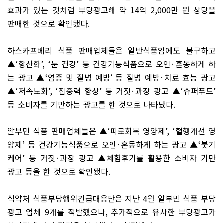
효과가 있는 것처럼 부당광고해 약
14
억
2,000
만 원 상당을
판매한 것으로 확인됐다
.
하스카프베리 식품 판매업체들은 일반식품임에도 불구하고
▲
‘
항산화
’, ‘
눈 건강
’
등 건강기능식품으로 오인
·
혼동하게 하
는 광고
▲
‘
염증 및 질병 예방
’
등 질병 예방
·
치료 효능 광고
▲
‘
저속노화
’, ‘
집중력 향상
’
등 거짓
·
과장 광고
▲
‘
슈퍼푸드
’
등 소비자를 기만하는 광고를 한 것으로 나타났다
.
알부민 식품 판매업체들은
▲
‘
피로회복 영양제
’, ‘
혈행개선 영
양제
’
등 건강기능식품으로 오인
·
혼동하게 하는 광고
▲
‘
붓기
케어
’
등 거짓
·
과장 광고
▲
체험후기를 활용한 소비자 기만
광고 등을 한 것으로 확인됐다
.
식약처 식품부당행위긴급대응단은 지난
4
월 알부민 식품 부당
광고 업체
9
개를 적발했으나
,
추가적으로 유사한 부당광고가