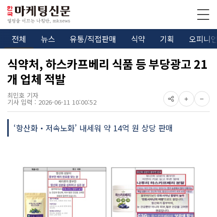
전체
뉴스
유통/직접판매
식약
기획
오피니
식약처, 하스카프베리 식품 등 부당광고 21
개 업체 적발
최민호 기자
기사 입력 : 2026-06-11 10:00:52
‘항산화‧저속노화’ 내세워 약 14억 원 상당 판매