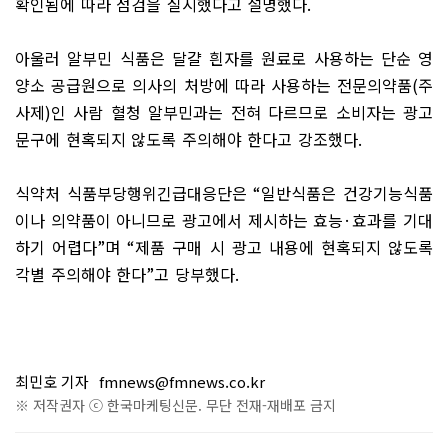
확인됨에 따라 점검을 실시했다고 설명했다
.
아울러 알부민 식품은 달걀 흰자를 원료로 사용하는 단순 영
양소 공급원으로 의사의 처방에 따라 사용하는 전문의약품
(
주
사제
)
인 사람 혈청 알부민과는 전혀 다르므로 소비자는 광고
문구에 현혹되지 않도록 주의해야 한다고 강조했다
.
식약처 식품부당행위긴급대응단은
“
일반식품은 건강기능식품
이나 의약품이 아니므로 광고에서 제시하는 효능
·
효과를 기대
하기 어렵다
”
며
“
제품 구매 시 광고 내용에 현혹되지 않도록
각별 주의해야 한다
”
고 당부했다
.
최민호 기자
fmnews@fmnews.co.kr
※ 저작권자 ⓒ 한국마케팅신문. 무단 전재-재배포 금지