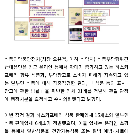
식품의약품안전처
(
처장 오유경
,
이하 식약처
)
식품부당행위긴
급대응단은 최근 온라인 등에서 판매가 증가하고 있는 하스카
프베리 함유 식품과
,
부당광고로 소비자 피해가 지속되고 있
는 알부민 식품에 대해 집중점검한 결과
,
「
식품 등의 표시
·
광고에 관한 법률
」
을 위반한 업체
21
개를 적발해 관할 관청
에 행정처분을 요청하고 수사의뢰했다고 밝혔다
.
이번 점검 결과 하스카프베리 식품 판매업체
15
개소와 알부민
식품 판매업체
6
개소가 적발됐으며
,
이들 업체는 온라인 쇼핑
몰 등에서 일반식품을 건강기능식품 또는 질병 예방
·
치료에