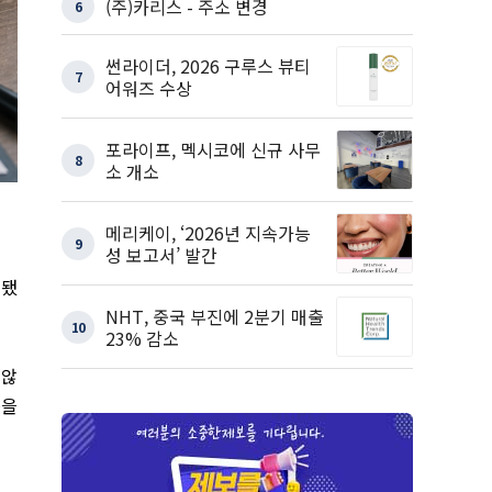
(주)카리스 - 주소 변경
6
썬라이더, 2026 구루스 뷰티
7
어워즈 수상
포라이프, 멕시코에 신규 사무
8
소 개소
메리케이, ‘2026년 지속가능
9
성 보고서’ 발간
리됐
NHT, 중국 부진에 2분기 매출
10
23% 감소
 않
동을