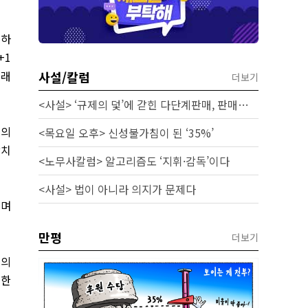
지하
+1
거래
사설/칼럼
더보기
<사설> ‘규제의 덫’에 갇힌 다단계판매, 판매원 보호 시급하다
계의
<목요일 오후> 신성불가침이 된 ‘35%’
상치
<노무사칼럼> 알고리즘도 ‘지휘·감독’이다
<사설> 법이 아니라 의지가 문제다
”며
만평
더보기
고의
 한