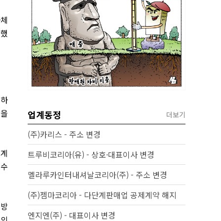
자체
적했
제하
용을
업계동정
더보기
(주)카리스 - 주소 변경
 계
트루비코리아(유) - 상호·대표이사 변경
 수
멜라루카인터내셔날코리아(주) - 주소 변경
(주)젬마코리아 - 다단계판매업 공제계약 해지
 방
엔지엔(주) - 대표이사 변경
논의