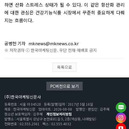
하면 산화 스트레스 상태가 될 수 있다. 이 같은 항산화 관리
에 대한 관심은 건강기능식품 시장에서 꾸준히 중요하게 다뤄
지는 흐름이다.
공병헌 기자
mknews@mknews.co.kr
※ 저작권자 ⓒ 한국마케팅신문. 무단 전재-재배포 금지
목록으로
PC버전으로 보기
(주)한국마케팅신문사
등록번호 : 서울 아 04528
등록(발행)일자 : 2017년 5월 16일
제호 : 한국마케팅신문
업데이트 : 2026-08-08
발행인 · 편집인 : 김주혜
청소년 보호책임자 : 김주혜
개인정보처리방침
발행소 : 서울특별시 강남구 논현로81길 5, 2층(역삼동, 나래빌딩)
전화번호 : 02.555.2561
팩스 : 02.555.4032