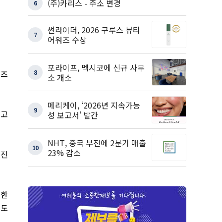
(주)카리스 - 주소 변경
6
썬라이더, 2026 구루스 뷰티
7
어워즈 수상
포라이프, 멕시코에 신규 사무
8
워즈
소 개소
메리케이, ‘2026년 지속가능
9
최고
성 보고서’ 발간
NHT, 중국 부진에 2분기 매출
10
23% 감소
증진
위한
있도