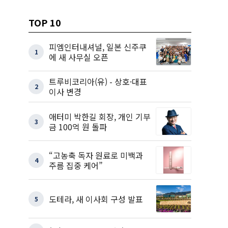
TOP 10
피엠인터내셔널, 일본 신주쿠
1
에 새 사무실 오픈
트루비코리아(유) - 상호·대표
2
이사 변경
애터미 박한길 회장, 개인 기부
3
금 100억 원 돌파
“고농축 독자 원료로 미백과
4
주름 집중 케어”
도테라, 새 이사회 구성 발표
5