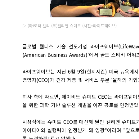
▷ (좌)로라 켈리 (우)켈리앤 슈미트 (사진=라이프웨이브)
글로벌 웰니스 기술 선도기업 라이프웨이브
(LifeWav
(American Business Awards)'
에서 골드 스티비 어워
라이프웨이브는 지난
6
월
9
일
(
현지시간
)
미국 뉴욕에서
경영자
(CEO)
가 건강 제품 및 서비스 부문
'
올해의 기업
회사 측에 따르면
,
데이비드 슈미트
CEO
는 라이프웨
을 위한 과학 기반 솔루션 개발을 이끈 공로를 인정받
시상식에는 슈미트
CEO
를 대신해 딸인 켈리앤 슈미트
아이디어와 실행력이 인정받게 돼 영광
"
이라며
"
앞으로
록 노력하겠다
"
고 말했다
.