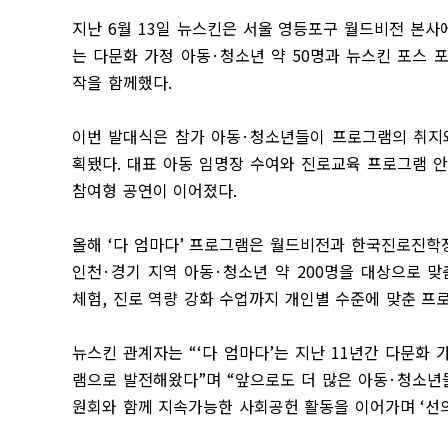
지난
6
월
13
일 뉴스킨은 서울 영등포구 월드비전 본
는 다문화 가정 아동
·
청소년 약
50
명과 뉴스킨 포스 포
작을 함께했다
.
이번 발대식은 참가 아동
·
청소년들이 프로그램의 취지와
획됐다
.
대표 아동 임명장 수여와 진로교육 프로그램 
참여형 공연이 이어졌다
.
올해
‘
다 엄마다
’
프로그램은 월드비전과 한국진로진학정
인천
·
경기 지역 아동
·
청소년 약
200
명을 대상으로 맞
체험
,
진로 역량 강화 수업까지 개인별 수준에 맞춘 프
뉴스킨 관계자는
“‘
다 엄마다
’
는 지난
11
년간 다문화 
램으로 발전해왔다
”
며
“
앞으로도 더 많은 아동
·
청소년들
원회와 함께 지속가능한 사회공헌 활동을 이어가며
‘
선