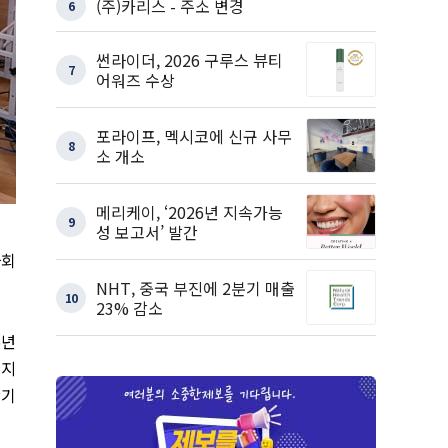
(주)카리스 - 주소 변경
6
썬라이더, 2026 구루스 뷰티
7
어워즈 수상
포라이프, 멕시코에 신규 사무
8
소 개소
메리케이, ‘2026년 지속가능
9
성 보고서’ 발간
사회
NHT, 중국 부진에 2분기 매출
10
23% 감소
6
년
 지
장기