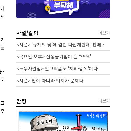
사에
 시
사설/칼럼
더보기
 기
<사설> ‘규제의 덫’에 갇힌 다단계판매, 판매원 보호 시급하다
있는
<목요일 오후> 신성불가침이 된 ‘35%’
<노무사칼럼> 알고리즘도 ‘지휘·감독’이다
울
·
진로
<사설> 법이 아니라 의지가 문제다
만평
더보기
로그
 후