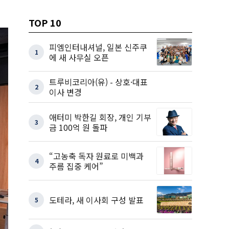
TOP 10
피엠인터내셔널, 일본 신주쿠
1
에 새 사무실 오픈
트루비코리아(유) - 상호·대표
2
이사 변경
애터미 박한길 회장, 개인 기부
3
금 100억 원 돌파
“고농축 독자 원료로 미백과
4
주름 집중 케어”
도테라, 새 이사회 구성 발표
5