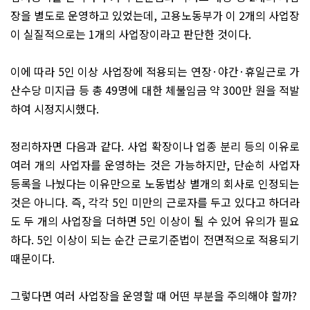
장을 별도로 운영하고 있었는데
,
고용노동부가 이
2
개의 사업장
이 실질적으로는
1
개의 사업장이라고 판단한 것이다
.
이에 따라
5
인 이상 사업장에 적용되는 연장
·
야간
·
휴일근로 가
산수당 미지급 등 총
49
명에 대한 체불임금 약
300
만 원을 적발
하여 시정지시했다
.
정리하자면 다음과 같다
.
사업 확장이나 업종 분리 등의 이유로
여러 개의 사업자를 운영하는 것은 가능하지만
,
단순히 사업자
등록을 나눴다는 이유만으로 노동법상 별개의 회사로 인정되는
것은 아니다
.
즉
,
각각
5
인 미만의 근로자를 두고 있다고 하더라
도 두 개의 사업장을 더하면
5
인 이상이 될 수 있어 유의가 필요
하다
. 5
인 이상이 되는 순간 근로기준법이 전면적으로 적용되기
때문이다
.
그렇다면 여러 사업장을 운영할 때 어떤 부분을 주의해야 할까
?