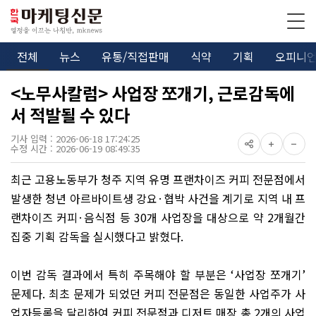
전체
뉴스
유통/직접판매
식약
기획
오피니
<노무사칼럼> 사업장 쪼개기, 근로감독에
서 적발될 수 있다
기사 입력 : 2026-06-18 17:24:25
수정 시간 : 2026-06-19 08:49:35
최근 고용노동부가 청주 지역 유명 프랜차이즈 커피 전문점에서
발생한 청년 아르바이트생 강요
·
협박 사건을 계기로 지역 내 프
랜차이즈 커피
·
음식점 등
30
개 사업장을 대상으로 약
2
개월간
집중 기획 감독을 실시했다고 밝혔다
.
이번 감독 결과에서 특히 주목해야 할 부분은
‘
사업장 쪼개기
’
문제다
.
최초 문제가 되었던 커피 전문점은 동일한 사업주가 사
업자등록을 달리하여 커피 전문점과 디저트 매장 총
2
개의 사업