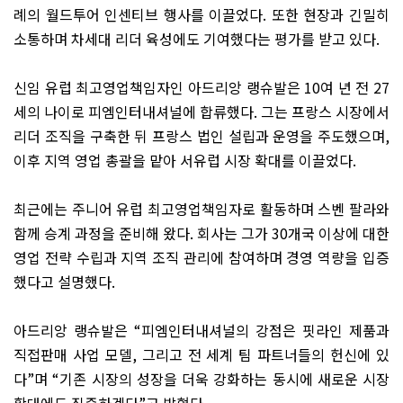
례의 월드투어 인센티브 행사를 이끌었다
.
또한 현장과 긴밀히
소통하며 차세대 리더 육성에도 기여했다는 평가를 받고 있다
.
신임 유럽 최고영업책임자인 아드리앙 랭슈발은
10
여 년 전
27
세의 나이로 피엠인터내셔널에 합류했다
.
그는 프랑스 시장에서
리더 조직을 구축한 뒤 프랑스 법인 설립과 운영을 주도했으며
,
이후 지역 영업 총괄을 맡아 서유럽 시장 확대를 이끌었다
.
최근에는 주니어 유럽 최고영업책임자로 활동하며 스벤 팔라와
함께 승계 과정을 준비해 왔다
.
회사는 그가
30
개국 이상에 대한
영업 전략 수립과 지역 조직 관리에 참여하며 경영 역량을 입증
했다고 설명했다
.
아드리앙 랭슈발은
“
피엠인터내셔널의 강점은 핏라인 제품과
직접판매 사업 모델
,
그리고 전 세계 팀 파트너들의 헌신에 있
다
”
며
“
기존 시장의 성장을 더욱 강화하는 동시에 새로운 시장