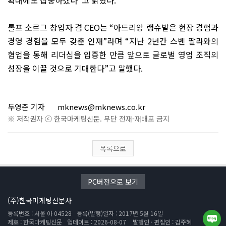
확대에도 집중하겠다
”
고 밝혔다
.
롤프 소르그 창업자 겸
CEO
는
“
아드리앙 랭슈발은 현장 경험과
경영 경험을 모두 갖춘 인재
”
라며
“
지난
2
년간 스벤 팔라와의
협업을 통해 리더십을 입증한 만큼 앞으로 글로벌 영업 조직의
성장을 이끌 것으로 기대한다
”
고 말했다
.
두영준 기자
mknews@mknews.co.kr
※ 저작권자 ⓒ 한국마케팅신문. 무단 전재-재배포 금지
목록으로
PC버전으로 보기
(주)한국마케팅신문사
등록번호 : 서울 아 04528
등록(발행)일자 : 2017년 5월 16일
제호 : 한국마케팅신문
업데이트 : 2026-08-07
발행인 · 편집인 : 김주혜