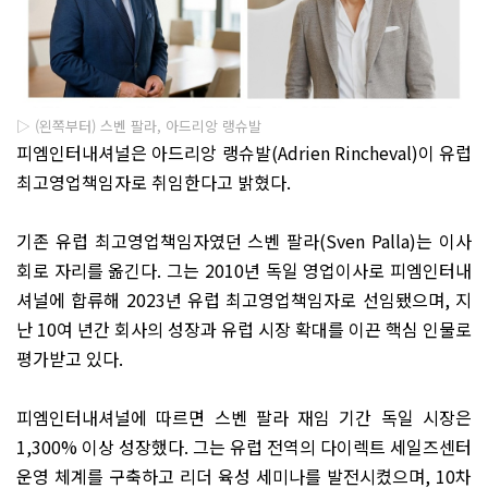
▷ (왼쪽부터) 스벤 팔라, 아드리앙 랭슈발
피엠인터내셔널은 아드리앙 랭슈발
(Adrien Rincheval)
이 유럽
최고영업책임자로 취임한다고 밝혔다
.
기존 유럽 최고영업책임자였던 스벤 팔라
(Sven Palla)
는 이사
회로 자리를 옮긴다
.
그는
2010
년 독일 영업이사로
피엠
인터내
셔널에 합류해
2023
년 유럽 최고영업책임자로 선임됐으며
,
지
난
10
여 년간 회사의 성장과 유럽 시장 확대를 이끈 핵심 인물로
평가받고 있다
.
피엠인터내셔널에 따르면 스벤 팔라 재임 기간 독일 시장은
1,300%
이상 성장했다
.
그는 유럽 전역의 다이렉트 세일즈센터
운영 체계를 구축하고 리더 육성 세미나를 발전시켰으며
, 10
차