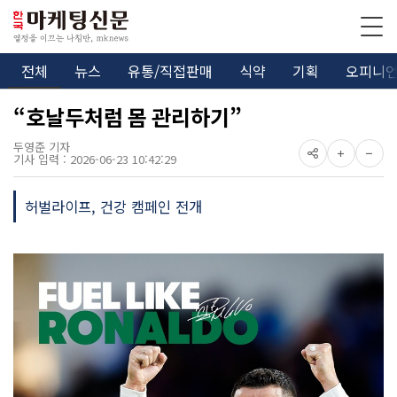
전체
뉴스
유통/직접판매
식약
기획
오피니
“호날두처럼 몸 관리하기”
두영준 기자
기사 입력 : 2026-06-23 10:42:29
허벌라이프, 건강 캠페인 전개