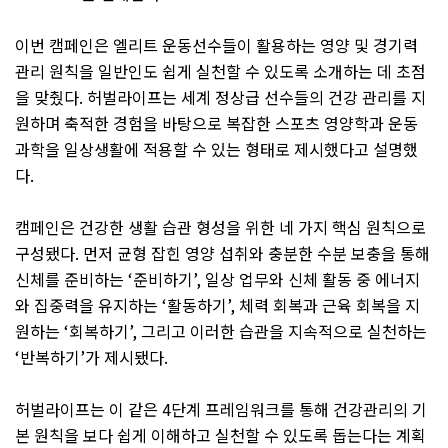
이번 캠페인은 엘리트 운동선수들이 활용하는 영양 및 경기력
관리 원칙을 일반인도 쉽게 실천할 수 있도록 소개하는 데 초점
을 맞췄다
.
허벌라이프는 세계 정상급 선수들의 건강 관리를 지
원하며 축적한 경험을 바탕으로 복잡한 스포츠 영양학과 운동
과학을 일상생활에 적용할 수 있는 형태로 제시했다고 설명했
다
.
캠페인은 건강한 생활 습관 형성을 위한 네 가지 핵심 원칙으로
구성됐다
.
먼저 균형 잡힌 영양 섭취와 충분한 수분 보충을 통해
신체를 준비하는
‘
준비하기
’,
일상 업무와 신체 활동 중 에너지
와 집중력을 유지하는
‘
활동하기
’,
체력 회복과 근육 회복을 지
원하는
‘
회복하기
’,
그리고 이러한 습관을 지속적으로 실천하는
‘
반복하기
’
가 제시됐다
.
허벌라이프는 이 같은
4
단계 프레임워크를 통해 건강관리의 기
본 원칙을 보다 쉽게 이해하고 실천할 수 있도록 돕는다는 계획