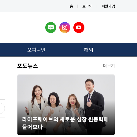
홈
로그인
회원가입
오피니언
해외
포토뉴스
더보기
라이프웨이브의 새로운 성장 원동력에
물어보다