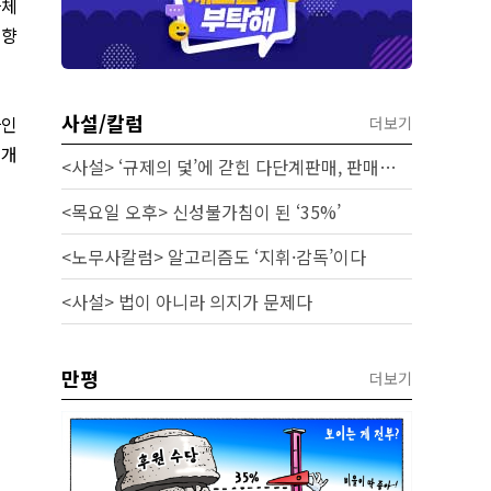
자체
 향
사설/칼럼
사인
더보기
 개
<사설> ‘규제의 덫’에 갇힌 다단계판매, 판매원 보호 시급하다
<목요일 오후> 신성불가침이 된 ‘35%’
<노무사칼럼> 알고리즘도 ‘지휘·감독’이다
<사설> 법이 아니라 의지가 문제다
만평
더보기