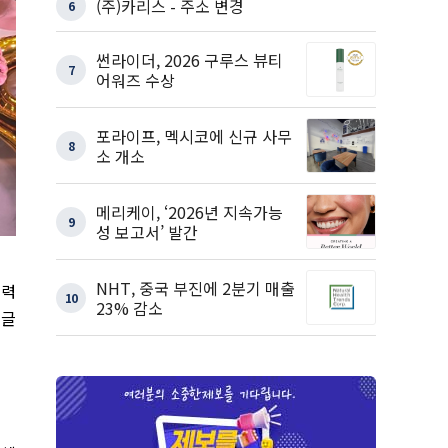
(주)카리스 - 주소 변경
6
썬라이더, 2026 구루스 뷰티
7
어워즈 수상
포라이프, 멕시코에 신규 사무
8
소 개소
메리케이, ‘2026년 지속가능
9
성 보고서’ 발간
NHT, 중국 부진에 2분기 매출
협력
10
23% 감소
,
글