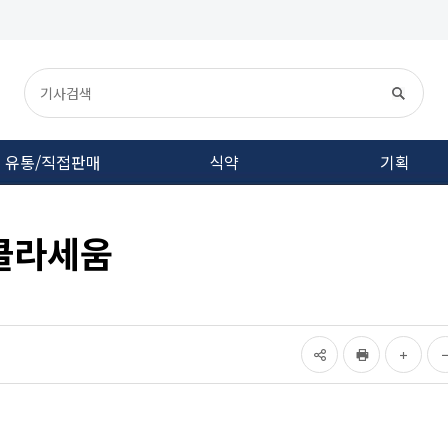
유통/직접판매
식약
기획
더클라세움