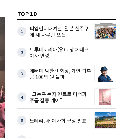
TOP 10
피엠인터내셔널, 일본 신주쿠
1
에 새 사무실 오픈
트루비코리아(유) - 상호·대표
2
이사 변경
애터미 박한길 회장, 개인 기부
3
금 100억 원 돌파
“고농축 독자 원료로 미백과
4
주름 집중 케어”
도테라, 새 이사회 구성 발표
5