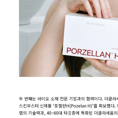
두 번째는 바이오 소재 전문 기업과의 협력이다
.
더클라세
스킨부스터 신제품
‘
포젤란
H(Pozelan H)’
를 확보했다
.
랩의 기술력과
, 40~60
대 타깃층에 특화된 더클라세움의