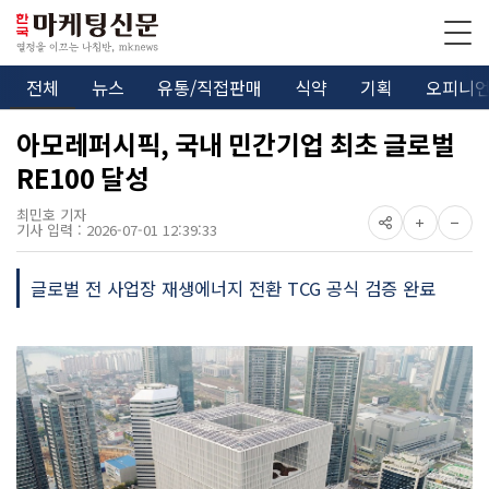
전체
뉴스
유통/직접판매
식약
기획
오피니
아모레퍼시픽, 국내 민간기업 최초 글로벌
RE100 달성
최민호 기자
기사 입력 : 2026-07-01 12:39:33
글로벌 전 사업장 재생에너지 전환 TCG 공식 검증 완료