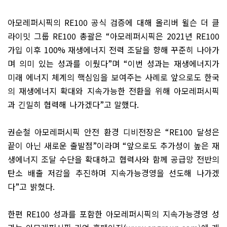
아모레퍼시픽의
RE100
공식 검증에 대해 올리버 윌슨 더 클
라이밋 그룹
RE100
총괄은
“
아모레퍼시픽은
2021
년
RE100
가입 이후
100%
재생에너지 전력 조달을 향해 꾸준히 나아가
며 의미 있는 성과를 이뤘다
”
며
“
이번 성과는 재생에너지가
미래 에너지 체계의 핵심임을 보여주는 사례로 앞으로도 한국
의 재생에너지 확대와 지속가능한 전환을 위해 아모레퍼시픽
과 긴밀히 협력해 나가겠다
”
고 말했다
.
권순철 아모레퍼시픽 안전 환경 디비전장은
“RE100
달성은
끝이 아닌 새로운 출발점
”
이라며
“
앞으로도 추가성이 높은 재
생에너지 조달 수단을 확대하고 협력사와 함께 공급망 전반의
탄소 배출 저감을 추진하며 지속가능경영을 선도해 나가겠
다
”
고 밝혔다
.
한편
RE100
성과를 포함한 아모레퍼시픽의 지속가능경영 성