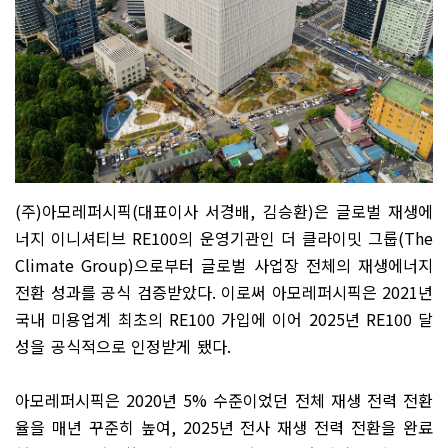
(
주
)
아모레퍼시픽
(
대표이사 서경배
,
김승환
)
은 글로벌 재생에
너지 이니셔티브
RE100
의 운영기관인 더 클라이밋 그룹
(The
Climate Group)
으로부터 글로벌 사업장 전체의 재생에너지
전환 성과를 공식 검증받았다
.
이로써 아모레퍼시픽은
2021
년
국내 미용업계 최초의
RE100
가입에 이어
2025
년
RE100
달
성을 공식적으로 인정받게 됐다
.
아모레퍼시픽은
2020
년
5%
수준이었던 전체 재생 전력 전환
율을 매년 꾸준히 높여
, 2025
년 전사 재생 전력 전환을 완료