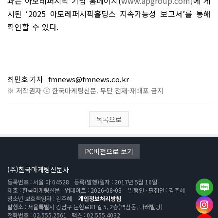
과는 아모레퍼시픽 기업 홈페이지
(
www.apgroup.com)
에 게
시된
‘2025
아모레퍼시픽홀딩스 지속가능성 보고서
’
를 통해
확인할 수 있다
.
최민호 기자
fmnews@fmnews.co.kr
※ 저작권자 ⓒ 한국마케팅신문. 무단 전재-재배포 금지
목록으로
PC버전으로 보기
(주)한국마케팅신문사
등록번호 : 서울 아 04528
등록(발행)일자 : 2017년 5월 16일
제호 : 한국마케팅신문
업데이트 : 2026-08-08
발행인 · 편집인 : 김주혜
청소년 보호책임자 : 김주혜
개인정보처리방침
발행소 : 서울특별시 강남구 논현로81길 5, 2층(역삼동, 나래빌딩)
전화번호 : 02.555.2561
팩스 : 02.555.4032