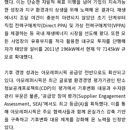
했다
.
이는 단순한 자발적 목표 이행을 넘어 기업의 지속가능
한 성장과 지구 환경과의 상생을 위해 노력해 온 결과다
.
재생
에너지 조달 여건이 충분히 마련되지 않았던 초기 단계부터
직접 전력구매계약
(Direct PPA)
및 가상 전력구매계약
(VPPA)
을 체결하는 등 국내 재생에너지 시장을 선도해 왔다
.
또한 모
든 사업장의 유휴부지를 적극 활용한 대규모 투자를 단행해
자가 태양광 설비를
2011
년
196kW
에서 현재 약
7145kW
규
모로 확대했다
.
기후 경영 성과는 아모레퍼시픽 공급망 전반으로도 확산되고
있다
.
아모레퍼시픽은 최근 글로벌 환경경영 평가기관인 탄소
정보공개프로젝트
(CDP)
의 평가에서 기후변화 대응과 수자원
관리 부문은 물론
, ‘
공급망 참여 평가
(Supplier Engagement
Assessment, SEA)’
에서도 최고 등급
(A)
을 획득했다
.
이를 통
해 아모레퍼시픽은 주요 협력사들과 함께 온실가스 감축 기반
을 구축하고 기후변화 대응 체계를 강화해 온 노력을 인정받
았다
.