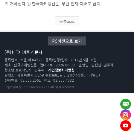
※ 저작권자 ⓒ 한국마케팅신문. 무단 전재-재배포 금지
목록으로
PC버전으로 보기
(주)한국마케팅신문사
등록번호 : 서울 아 04528
등록(발행)일자 : 2017년 5월 16일
제호 : 한국마케팅신문
업데이트 : 2026-08-08
발행인 · 편집인 : 김주혜
청소년 보호책임자 : 김주혜
개인정보처리방침
발행소 : 서울특별시 강남구 논현로81길 5, 2층(역삼동, 나래빌딩)
전화번호 : 02.555.2561
팩스 : 02.555.4032
Copyright ⓒ 2007 mknews.kr a All right reserved.