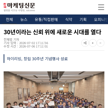
전체
뉴스
유통/직접판매
식약
기획
오피니
30년이라는 신뢰 위에 새로운 시대를 열다
전재범 기자
기사 입력 : 2026-07-02 17:11:56
수정 시간 : 2026-07-06 17:11:01
하이리빙, 창립 30주년 기념행사 성료