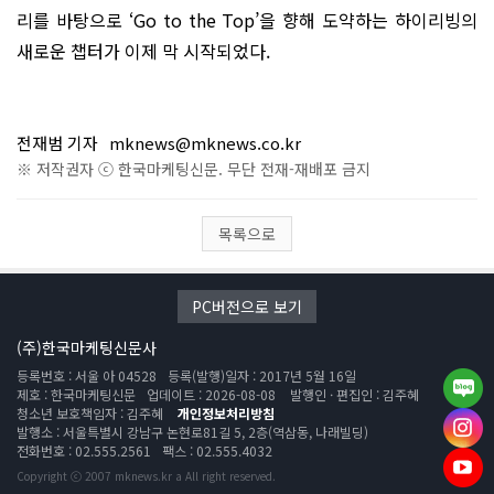
리를 바탕으로 ‘Go to the Top’을 향해 도약하는 하이리빙의
새로운 챕터가 이제 막 시작되었다.
전재범 기자
mknews@mknews.co.kr
※ 저작권자 ⓒ 한국마케팅신문. 무단 전재-재배포 금지
목록으로
PC버전으로 보기
(주)한국마케팅신문사
등록번호 : 서울 아 04528
등록(발행)일자 : 2017년 5월 16일
제호 : 한국마케팅신문
업데이트 : 2026-08-08
발행인 · 편집인 : 김주혜
청소년 보호책임자 : 김주혜
개인정보처리방침
발행소 : 서울특별시 강남구 논현로81길 5, 2층(역삼동, 나래빌딩)
전화번호 : 02.555.2561
팩스 : 02.555.4032
Copyright ⓒ 2007 mknews.kr a All right reserved.