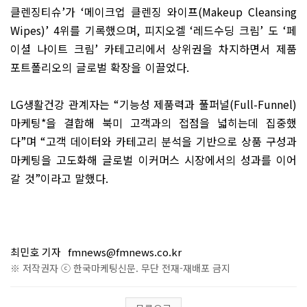
클렌징티슈
’
가
‘
메이크업 클렌징 와이프
(Makeup Cleansing
Wipes)’ 4
위를 기록했으며
,
피지오겔
‘
레드수딩 크림
’
도
‘
페
이셜 나이트 크림
’
카테고리에서 상위권을 차지하면서 제품
포트폴리오의 글로벌 확장을 이끌었다
.
LG
생활건강 관계자는
“
기능성 제품력과 풀퍼널
(Full-Funnel)
마케팅
*
을 결합해 북미 고객과의 접점을 넓히는데 집중했
다
”
며
“
고객 데이터와 카테고리 분석을 기반으로 상품 구성과
마케팅을 고도화해 글로벌 이커머스 시장에서의 성과를 이어
갈 것
”
이라고 말했다
.
최민호 기자
fmnews@fmnews.co.kr
※ 저작권자 ⓒ 한국마케팅신문. 무단 전재-재배포 금지