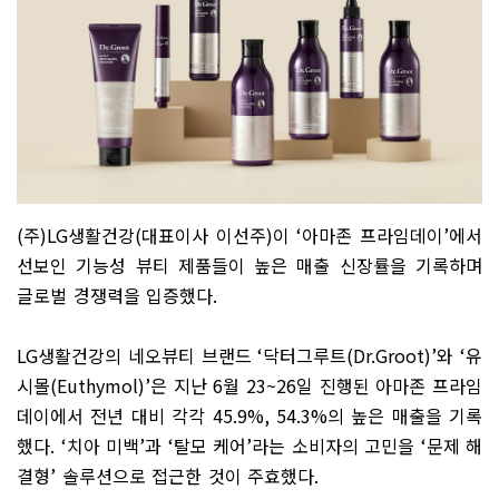
(
주
)LG
생활건강
(
대표이사 이선주
)
이
‘
아마존 프라임데이
’
에서
선보인 기능성 뷰티 제품들이 높은 매출 신장률을 기록하며
글로벌 경쟁력을 입증했다
.
LG
생활건강의 네오뷰티 브랜드
‘
닥터그루트
(Dr.Groot)’
와
‘
유
시몰
(Euthymol)’
은 지난
6
월
23~26
일 진행된 아마존 프라임
데이에서 전년 대비 각각
45.9%, 54.3%
의 높은 매출을 기록
했다
. ‘
치아 미백
’
과
‘
탈모 케어
’
라는 소비자의 고민을
‘
문제 해
결형
’
솔루션으로 접근한 것이 주효했다
.