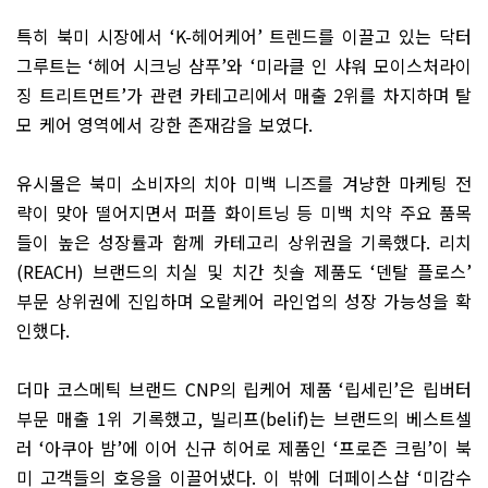
특히 북미 시장에서
‘K-
헤어케어
’
트렌드를 이끌고 있는 닥터
그루트는
‘
헤어 시크닝 샴푸
’
와
‘
미라클 인 샤워 모이스처라이
징 트리트먼트
’
가 관련 카테고리에서 매출
2
위를 차지하며 탈
모 케어 영역에서 강한 존재감을 보였다
.
유시몰은 북미 소비자의 치아 미백 니즈를 겨냥한 마케팅 전
략이 맞아 떨어지면서 퍼플 화이트닝 등 미백 치약 주요 품목
들이 높은 성장률과 함께 카테고리 상위권을 기록했다
.
리치
(REACH)
브랜드의 치실 및 치간 칫솔 제품도
‘
덴탈 플로스
’
부문 상위권에 진입하며 오랄케어 라인업의 성장 가능성을 확
인했다
.
더마 코스메틱 브랜드
CNP
의 립케어 제품
‘
립세린
’
은 립버터
부문 매출
1
위 기록했고
,
빌리프
(belif)
는 브랜드의 베스트셀
러
‘
아쿠아 밤
’
에 이어 신규 히어로 제품인
‘
프로즌 크림
’
이 북
미 고객들의 호응을 이끌어냈다
.
이 밖에 더페이스샵
‘
미감수