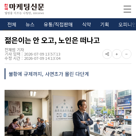
전체
뉴스
유통/직접판매
식약
기획
오피니
젊은이는 안 오고, 노인은 떠나고
전재범 기자
기사 입력 : 2026-07-09 13:57:13
수정 시간 : 2026-07-09 14:13:04
불황에 규제까지, 사면초가 몰린 다단계