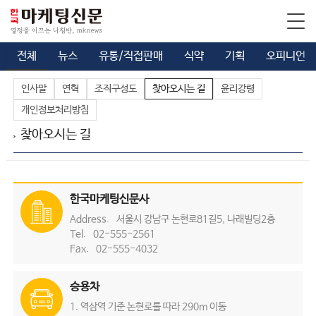
전체
뉴스
유통/직접판매
식약
기획
오피니언
인사말
연혁
조직구성도
찾아오시는 길
윤리강령
개인정보처리방침
찾아오시는 길
한국마케팅신문사
Address.
서울시 강남구 논현로81길5, 나래빌딩2층
Tel.
02-555-2561
Fax.
02-555-4032
승용차
역삼역 기준 논현로를 따라 290m 이동