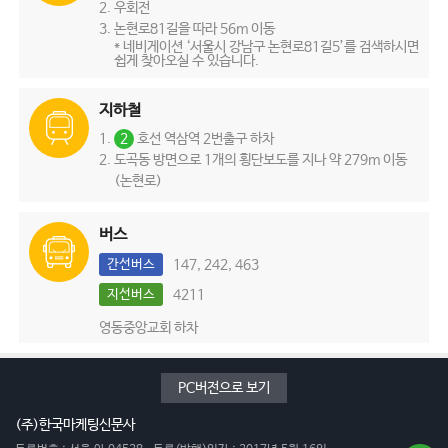
우회전
논현로81길을 따라 56m 이동
* 네비게이션 ‘서울시 강남구 논현로81길5’를 검색하시면
쉽게 찾아오실 수 있습니다.
지하철
2
호선 역삼역 2번출구 하차
도곡동 방면으로 1개의 횡단보도를 지나 약 279m 이동
(논현로)
버스
간선버스
147, 242, 463
지선버스
4211
영동중앙교회 하차
PC버전으로 보기
(주)한국마케팅신문사