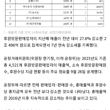
▷ 매출액 기준 상위 10개사(자료: 공정거래위원회)
후원방문판매업자의 지난해 매출이 전년 대비
27.6%
감소한
2
조
496
억 원으로 집계되면서
7
년 연속 감소세를 기록했다
.
공정거래위원회
(
위원장 한기정
,
이하 공정위
)
는
2023
년도 기준
총
4,521
개 후원방문판매업자의 매출액
,
소속 후원방문판매원
수
,
후원수당 지급 현황 등의 주요 정보를
9
월
26
일 공개했다
.
공정위에 따르면 전체 판매업자
·
판매원 수
,
총매출액과 후원수
당 총지급액 모두 전년 보다 감소한 것으로 나타났다
.
총매출액
은
2016
년 이후 지속적으로 감소하는 추이를 보이고 있다
.