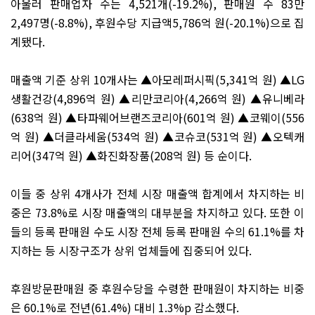
아울러 판매업자 수는
4,521
개
(-19.2%),
판매원 수
83
만
2,497
명
(-8.8%),
후원수당 지급액
5,786
억 원
(-20.1%)으
로 집
계됐다
.
매출액 기준 상위
10
개사는
▲
아모레퍼시픽
(5,341
억 원
)
▲
LG
생활건강
(4,896
억 원
)
▲
리만코리아
(4,266
억 원
)
▲
유니베라
(638
억 원
)
▲
타파웨어브랜즈코리아
(601
억 원
)
▲
코웨이
(556
억 원
)
▲
더클라세움
(534
억 원
)
▲
코슈코
(531
억 원
)
▲
오텍캐
리어
(347
억 원
)
▲
화진화장품
(208
억 원
)
등 순이다
.
이들 중 상위
4
개사가 전체 시장 매출액 합계에서 차지하는 비
중은
73.8%
로 시장 매출액의 대부분을 차지하고 있다
.
또한 이
들의 등록 판매원 수도 시장 전체 등록 판매원 수의
61.1%
를 차
지하는 등 시장구조가 상위 업체들에 집중되어 있다
.
후원방문판매원 중 후원수당을 수령한 판매원이 차지하는 비중
은
60.1%
로 전년
(61.4%)
대비
1.3%p
감소했다
.