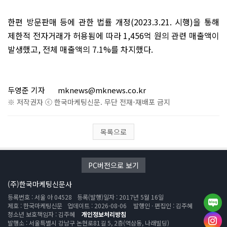
한편 방문판매 등에 관한 법률 개정
(2023.3.21.
시행
)
을 통해
제한적 전자거래가 허용됨에 따라
1,456
억 원의 관련 매출액이
발생했고
,
전체 매출액의
7.1%
를 차지했다
.
두영준 기자
mknews@mknews.co.kr
※ 저작권자 ⓒ 한국마케팅신문. 무단 전재-재배포 금지
목록으로
PC버전으로 보기
(주)한국마케팅신문사
등록번호 : 서울 아 04528
등록(발행)일자 : 2017년 5월 16일
제호 : 한국마케팅신문
업데이트 : 2026-08-06
발행인 · 편집인 : 김주혜
청소년 보호책임자 : 김주혜
개인정보처리방침
발행소 : 서울특별시 강남구 논현로81길 5, 2층(역삼동, 나래빌딩)