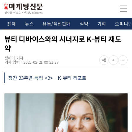
전체
뉴스
유통/직접판매
식약
기획
오피니
뷰티 디바이스와의 시너지로 K-뷰티 재도
약
정해미 기자
기사 입력 : 2025-02-21 09:21:37
창간 23주년 특집 <2> - K-뷰티 리포트