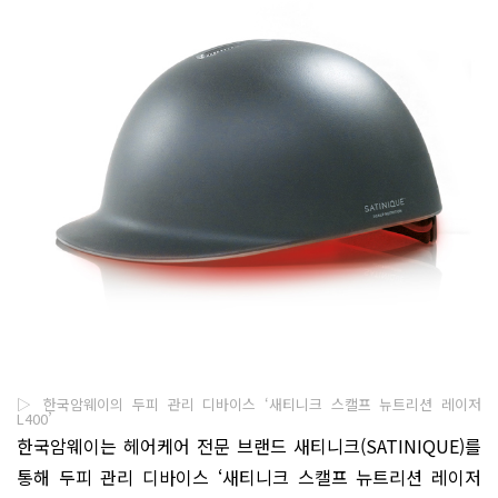
▷ 한국암웨이의 두피 관리 디바이스 ‘새티니크 스캘프 뉴트리션 레이저
L400’
한국암웨이는 헤어케어 전문 브랜드 새티니크(SATINIQUE)를
통해 두피 관리 디바이스 ‘새티니크 스캘프 뉴트리션 레이저